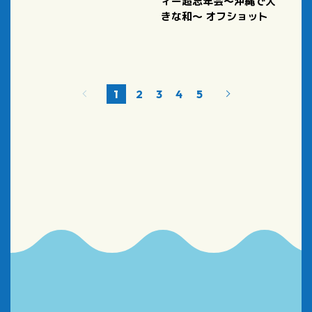
ィー超忘年会～沖縄で大
きな和～ オフショット
1
2
3
4
5