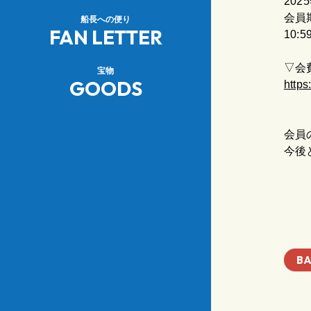
20
会員
船長への便り
FAN LETTER
10
▽会
宝物
GOODS
https
会員
今後
B