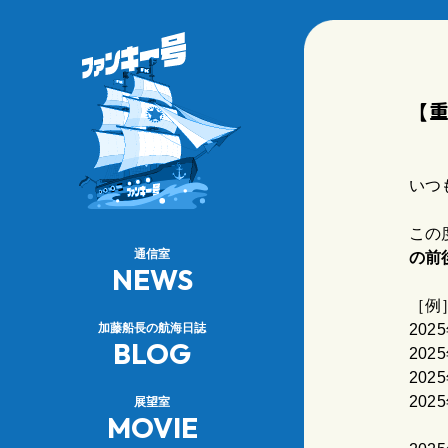
【
いつ
この
通信室
の前
NEWS
［例
加藤船長の航海日誌
20
BLOG
20
20
20
展望室
MOVIE