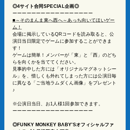
◎4サイト合同SPECIAL企画◎
ーーーーーーーーーーーーーーーーー
■～そのまんま東へ西へ～あっち向いてほいゲー
ム！
会場に掲示しているQRコードを読み取ると、公
演日当日限定でゲームに参加することができま
す！
ゲームは簡単！メンバーが「東」と「西」のどち
らを向くかを当ててください。
見事的中した方には「オリジナルマグネットシー
ル」を、惜しくも外れてしまった方には公演日毎
に異なる「ご当地ラムダくん画像」をプレゼント
♪
※公演日当日、お1人様1回参加できます。
ーーーーーーーーーーーーーーーーー
◎FUNKY MONKEY BΛBY'Sオフィシャルファ