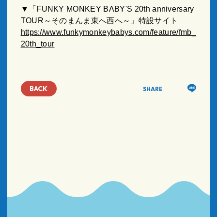
▼「FUNKY MONKEY BΛBY'S 20th anniversary
TOUR～そのまんま東へ西へ～」特設サイト
https://www.funkymonkeybabys.com/feature/fmb_
20th_tour
BACK
SHARE