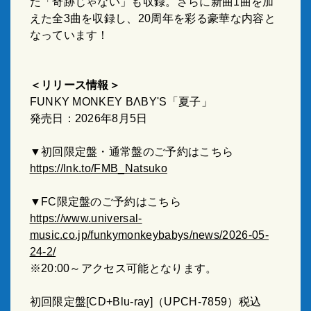
た「奇跡じゃない」も収録。さらに新曲
1
曲を加
えた全
3
曲を収録し、
20
周年を彩る豪華な内容と
なっています！
＜リリース情報＞
FUNKY MONKEY BΛBY'S
「夏子」
発売日：
2026
年
8
月
5
日
▼初回限定盤・通常盤のご予約はこちら
https://lnk.to/FMB_Natsuko
▼
FC
限定盤のご予約はこちら
https://www.universal-
music.co.jp/funkymonkeybabys/news/2026-05-
24-2/
※20:00～アクセス可能となります。
初回限定盤
[CD+Blu-ray]
（
UPCH-7859
）税込