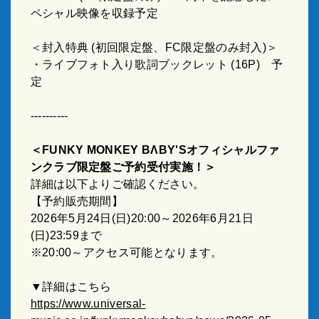
ペシャル映像を収録予定
＜封入特典
(
初回限定盤、
FC
限定盤のみ封入
)
＞
・ライブフォト入り歌詞ブックレット
(16P)
予
定
----------
＜
FUNKY MONKEY BΛBY'S
オフィシャルファ
ンクラブ限定盤ご予約受付実施！＞
詳細は以下よりご確認ください。
【予約販売期間】
2026
年
5
月
24
日
(
日
)20:00
～
2026
年
6
月
21
日
(
日
)23:59
まで
※20:00～アクセス可能となります。
▼詳細はこちら
https://www.universal-