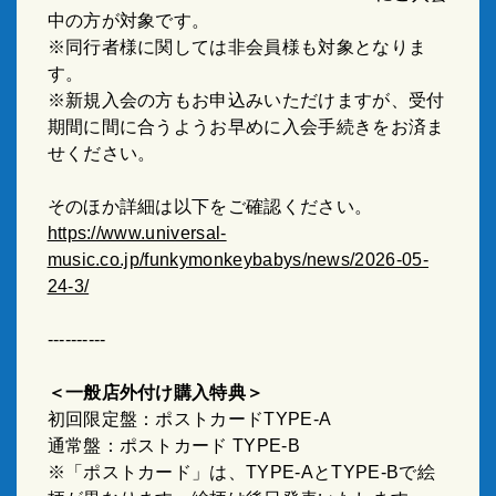
中の方が対象です。
※同行者様に関しては非会員様も対象となりま
す。
※新規入会の方もお申込みいただけますが、受付
期間に間に合うようお早めに入会手続きをお済ま
せください。
そのほか詳細は以下をご確認ください。
https://www.universal-
music.co.jp/funkymonkeybabys/news/2026-05-
24-3/
----------
＜一般店外付け購入特典＞
初回限定盤：ポストカード
TYPE-A
通常盤：ポストカード
TYPE-B
※「ポストカード」は、
TYPE-A
と
TYPE-B
で絵