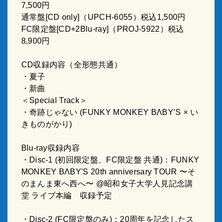
7,500
円
通常盤
[CD only]
（
UPCH-6055
）税込
1,500
円
FC
限定盤
[CD+2Blu-ray]
（
PROJ-5922
）税込
8,900
円
CD
収録内容（全形態共通）
・夏子
・新曲
＜
Special Track
＞
・奇跡じゃない
(FUNKY MONKEY BΛBY’S ×
い
きものがかり
)
Blu-ray
収録内容
・
Disc-1 (
初回限定盤、
FC
限定盤 共通
)
：
FUNKY
MONKEY BΛBY'S 20th anniversary TOUR
〜そ
のまんま東へ西へ〜
@
昭和女子大学人見記念講
堂 ライブ本編 収録予定
・
Disc-2 (FC
限定盤のみ
)
：
20
周年を記念したス