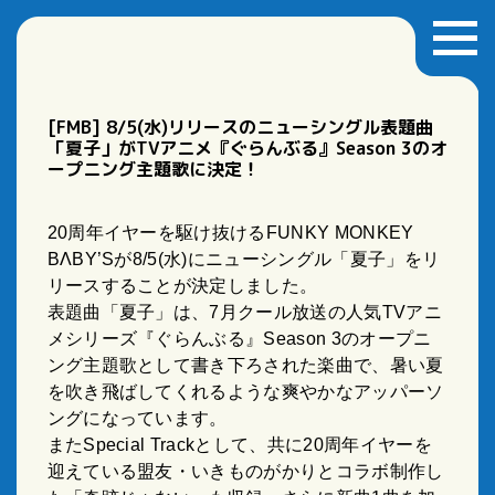
[FMB] 8/5(水)リリースのニューシングル表題曲
「夏子」がTVアニメ『ぐらんぶる』Season 3のオ
ープニング主題歌に決定！
20
周年イヤーを駆け抜ける
FUNKY MONKEY
BΛBY’S
が
8/5(
水
)
にニューシングル「夏子」をリ
リースすることが決定しました。
表題曲「夏子」は、
7
月クール放送の人気
TV
アニ
メシリーズ『ぐらんぶる』
Season 3
のオープニ
ング主題歌として書き下ろされた楽曲で、暑い夏
を吹き飛ばしてくれるような爽やかなアッパーソ
ングになっています。
また
Special Track
として、共に
20
周年イヤーを
迎えている盟友・いきものがかりとコラボ制作し