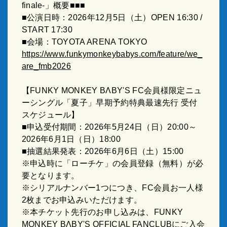
finale-
」概要
■■■
■公演日時：
2026
年
12
月
5
日（土）
OPEN 16:30 /
START 17:30
■会場：
TOYOTA ARENA TOKYO
https://www.funkymonkeybabys.com/feature/we_
are_fmb2026
【
FUNKY MONKEY BΛBY'S FC
会員様限定ニュ
ーシングル「夏子」早期予約特典最速先行 受付
スケジュール】
■申込受付期間：
2026
年
5
月
24
日（日）
20:00
～
2026
年
6
月
1
日（日）
18:00
■抽選結果発表：
2026
年
6
月
6
日（土）
15:00
※申込時に「ローチケ」の会員登録（無料）が必
要となります。
※シリアルナンバー
1
つにつき、
FC
会員お一人様
2
枚までお申込みいただけます。
※本チケット先行のお申し込みは、
FUNKY
MONKEY BΛBY'S OFFICIAL FANCLUB
にご入会