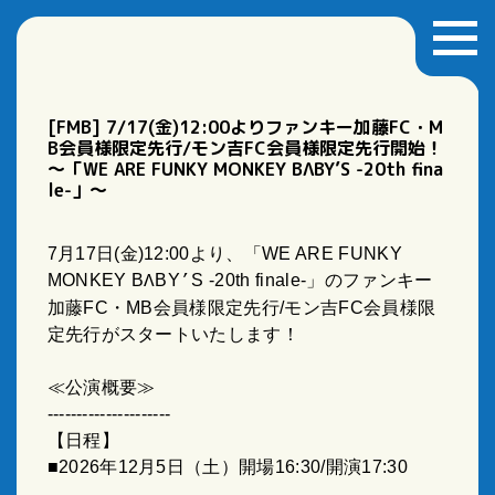
[FMB] 7/17(金)12:00よりファンキー加藤FC・M
B会員様限定先行/モン吉FC会員様限定先行開始！
～「WE ARE FUNKY MONKEY BΛBY’S -20th fina
le-」～
7
月
17
日
(
金
)12:00
より、「
WE ARE FUNKY
MONKEY B
BY
S -20th finale-
」のファンキー
Λ
’
加藤
FC
・
MB
会員様限定先行
/
モン吉
FC
会員様限
定先行がスタートいたします！
≪公演概要≫
---------------------
【日程】
■
2026
年
12
月
5
日（土）開場
16:30/
開演
17:30