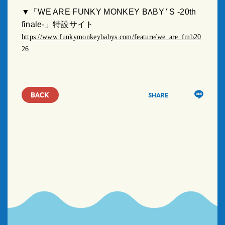
▼「
WE ARE FUNKY MONKEY B
BY
S -20th
Λ
’
finale-
」特設サイト
https://www.funkymonkeybabys.com/feature/we_are_fmb20
26
BACK
SHARE