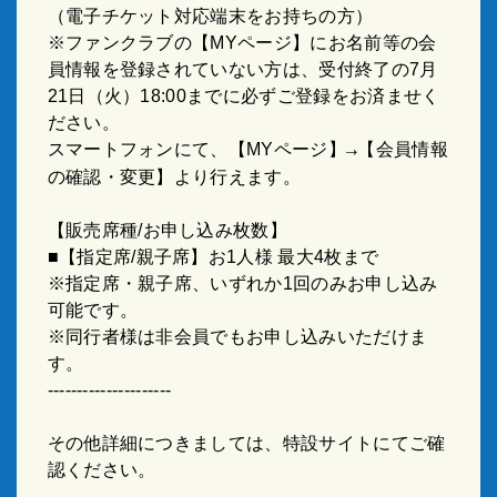
（電子チケット対応端末をお持ちの方）
※ファンクラブの【
MY
ページ】にお名前等の会
員情報を登録されていない方は、受付終了の
7
月
21
日（火）
18:00
までに必ずご登録をお済ませく
ださい。
スマートフォンにて、【
MY
ページ】
【会員情報
→
の確認・変更】より行えます。
【販売席種
/
お申し込み枚数】
■【指定席
/
親子席】お
1
人様 最大
4
枚まで
※指定席・親子席、いずれか
1
回のみお申し込み
可能です。
※同行者様は非会員でもお申し込みいただけま
す。
---------------------
その他詳細につきましては、特設サイトにてご確
認ください。