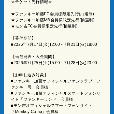
≪チケット先行情報≫
---------------------
★ファンキー加藤
FC
会員様限定先行
(
抽選制
)
★ファンキー加藤
MB
会員様限定先行
(
抽選制
)
★モン吉
FC
会員様限定先行
(
抽選制
)
【受付期間】
■
2026
年
7
月
17
日
(
金
)12:00
～
7
月
21
日
(
火
)18:00
【当選発表・入金期間】
■
2026
年
7
月
25
日
(
土
)15:00
～
7
月
28
日
(
火
)23:00
【お申し込み対象】
■ファンキー加藤オフィシャルファンクラブ「フ
ァンキー号」会員様
■ファンキー加藤オフィシャルスマートフォンサ
イト「ファンキーランド」会員様
■モン吉オフィシャルスマートフォンサイト
「
Monkey Camp
」会員様