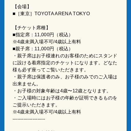
【会場】
■［東京］
TOYOTA ARENA TOKYO
【チケット席種】
■指定席：
11,000
円（税込）
※
4
歳未満入場不可
/4
歳以上有料
■親子席：
11,000
円（税込）
・親子席はお子様連れのお客様のためにスタンド
に設ける着席指定のチケットになります。どなた
様も必ず座ってご覧いただきます。
・親子席は保護者のみ、お子様のみでのご入場は
出来ません。
・お子様の対象年齢は
4
歳〜
12
歳となります。
・ご入場時にはお子様の年齢が証明できるものを
ご提示いただきます。
※
4
歳未満入場不可
/4
歳以上有料
---------------------